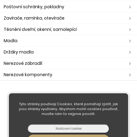
Poštovní schránky, pokladny
Zavírače, ramínka, otevírače
Těsnění dveřní, okenní, samolepící
Madla
Držáky madla
Nerezové zábradlí
Nerezové komponenty
O nás
Obchodní podmínky
Tyto stránky používají Cookies, které pomáhají zjistit, jak
jsou stránky využívány. Abychom mohli cookies používat,
Doprava a platba
musíte nám to nejprve povolit.
Kontaktujte nás