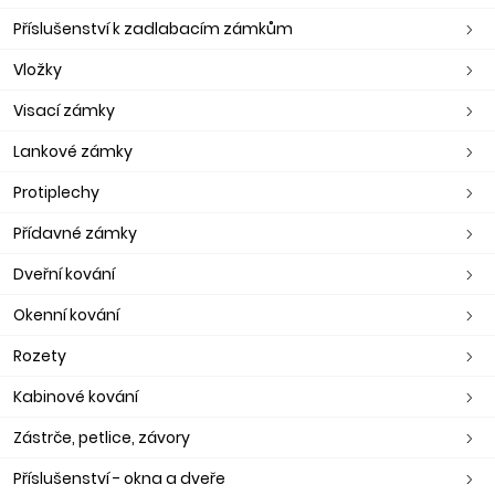
Příslušenství k zadlabacím zámkům
Vložky
Visací zámky
Lankové zámky
Protiplechy
Přídavné zámky
Dveřní kování
Okenní kování
Rozety
Kabinové kování
Zástrče, petlice, závory
Příslušenství - okna a dveře