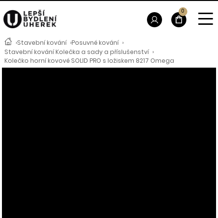
0
›
Stavební kování
›
Posuvné kování
›
Stavební kování Kolečka a sady a příslušenství
›
Kolečko horní kovové SOLID PRO s ložiskem 8217 Omega