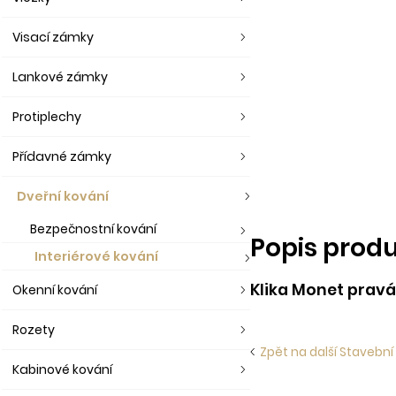
Visací zámky
Lankové zámky
Protiplechy
Přídavné zámky
Dveřní kování
Bezpečnostní kování
Popis prod
Interiérové kování
Klika Monet pravá
Okenní kování
Rozety
Zpět na další Stavební 
Kabinové kování