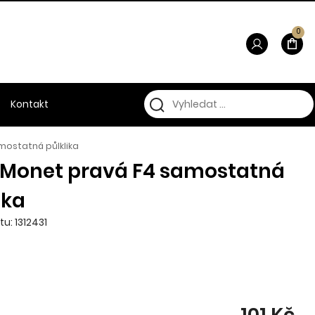
0
Kontakt
mostatná půlklika
a Monet pravá F4 samostatná
ika
u: 1312431
101 Kč