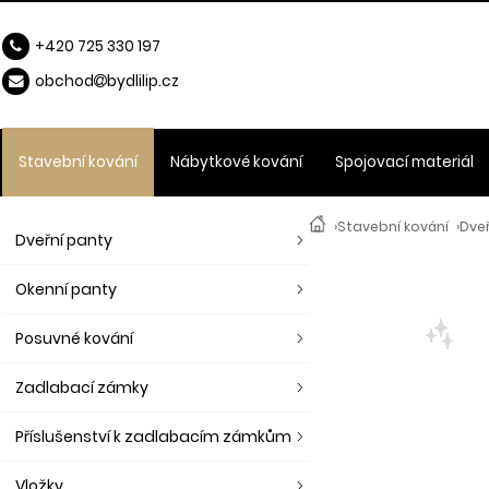
+420 725 330 197
obchod
b
ydlilip.cz
Stavební kování
Nábytkové kování
Spojovací materiál
›
Stavební kování
›
Dveř
Dveřní panty
Okenní panty
Posuvné kování
Zadlabací zámky
Příslušenství k zadlabacím zámkům
Vložky