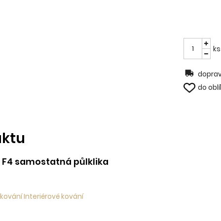
ks
doprav
do obl
uktu
 F4 samostatná půlklika
kování Interiérové kování