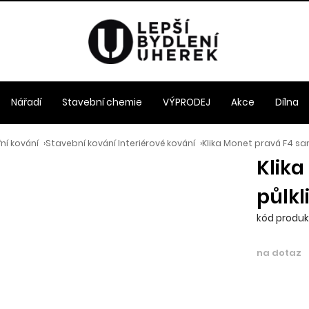
Nářadí
Stavební chemie
VÝPRODEJ
Akce
Dílna
ní kování
›
Stavební kování Interiérové kování
›
Klika Monet pravá F4 sa
Klik
půlkl
kód produkt
na dotaz