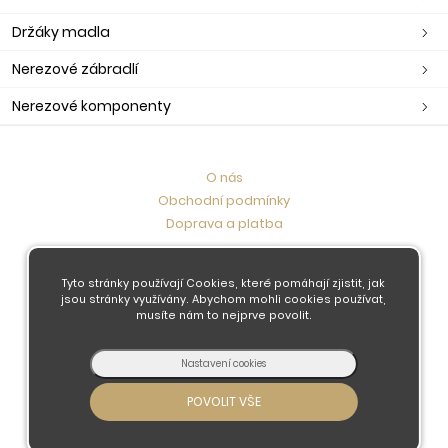
Držáky madla
Nerezové zábradlí
Nerezové komponenty
O nás
Obchodní podmínky
Doprava a platba
Kontaktujte nás
Tyto stránky používají Cookies, které pomáhají zjistit, jak
jsou stránky využívány. Abychom mohli cookies používat,
musíte nám to nejprve povolit.
© 2026 - Developed by
Insion
s.r.o. &
PMH
Liberec