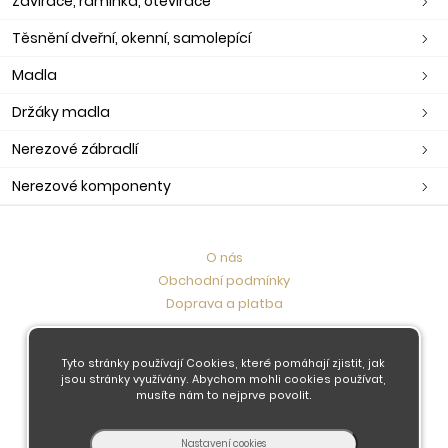
Zavírače, ramínka, otevírače
Těsnění dveřní, okenní, samolepící
Madla
Držáky madla
Nerezové zábradlí
Nerezové komponenty
O nás
Obchodní podmínky
Doprava a platba
Kontaktujte nás
Tyto stránky používají Cookies, které pomáhají zjistit, jak
jsou stránky využívány. Abychom mohli cookies používat,
musíte nám to nejprve povolit.