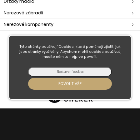
Držáky madla
Nerezové zábradlí
Nerezové komponenty
O nás
Tyto stránky používají Cookies, které pomáhají zjistit, jak
jsou stránky využívány. Abychom mohli cookies používat,
Obchodní podmínky
musíte nám to nejprve povolit.
Doprava a platba
Kontaktujte nás
© 2026 - Developed by
Insion
s.r.o. &
PMH
Liberec