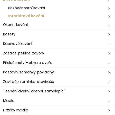
Bezpečnostní kování
Interiérové kování
Okenní kování
Rozety
Kabinové kování
Zástrče, petlice, závory
Příslušenství - okna a dveře
Poštovní schránky, pokladny
Zavírače, ramínka, otevírače
Těsnění dveřní, okenní, samolepící
Madla
Držáky madla