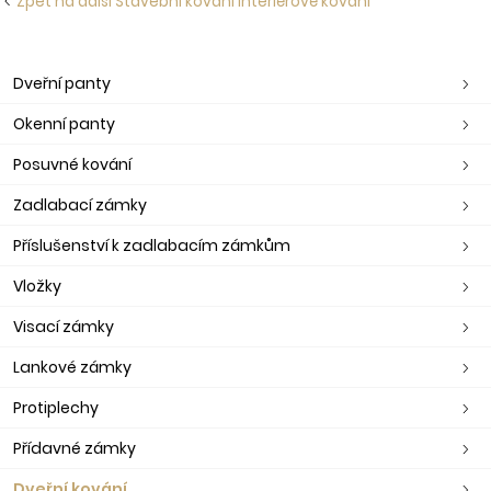
Zpět na další Stavební kování Interiérové kování
Dveřní panty
Okenní panty
Posuvné kování
Zadlabací zámky
Příslušenství k zadlabacím zámkům
Vložky
Visací zámky
Lankové zámky
Protiplechy
Přídavné zámky
Dveřní kování