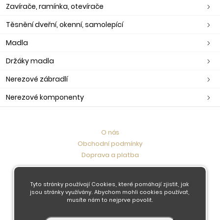
Zavírače, ramínka, otevírače
Těsnění dveřní, okenní, samolepící
Madla
Držáky madla
Nerezové zábradlí
Nerezové komponenty
O nás
Obchodní podmínky
Doprava a platba
Kontaktujte nás
Tyto stránky používají Cookies, které pomáhají zjistit, jak
jsou stránky využívány. Abychom mohli cookies používat,
musíte nám to nejprve povolit.