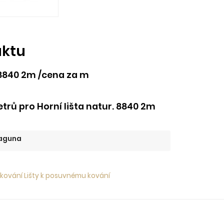
uktu
. 8840 2m /cena za m
rů pro Horní lišta natur. 8840 2m
aguna
 kování Lišty k posuvnému kování