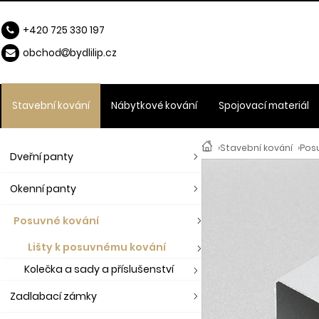
+420 725 330 197
obchod
b
ydlilip.cz
Stavební kování
Nábytkové kování
Spojovací materiál
›
Stavební kování
›
Pos
Dveřní panty
Okenní panty
Posuvné kování
Lišty k posuvnému kování
Kolečka a sady a příslušenství
Zadlabací zámky