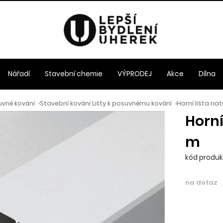
Nářadí
Stavební chemie
VÝPRODEJ
Akce
Dílna
uvné kování
›
Stavební kování Lišty k posuvnému kování
›
Horní lišta na
Horní
m
kód produkt
na dotaz