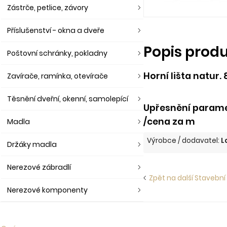
Zástrče, petlice, závory
Příslušenství - okna a dveře
Popis prod
Poštovní schránky, pokladny
Horní lišta natur
Zavírače, ramínka, otevírače
Těsnění dveřní, okenní, samolepící
Upřesnění paramet
/cena za m
Madla
Výrobce / dodavatel:
L
Držáky madla
Nerezové zábradlí
Zpět na další Stavební
Nerezové komponenty