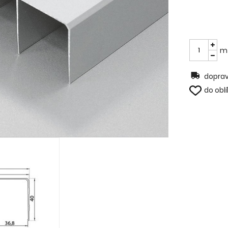
m
doprav
do obl