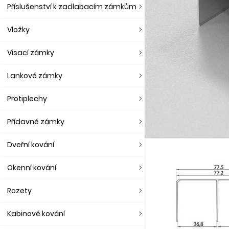
Příslušenství k zadlabacím zámkům
Vložky
Visací zámky
Lankové zámky
Protiplechy
Přídavné zámky
Dveřní kování
Okenní kování
Rozety
Kabinové kování