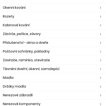
Okenní kování
Rozety
Kabinové kování
Zástrče, petlice, závory
Příslušenství - okna a dveře
Poštovní schránky, pokladny
Zavírače, ramínka, otevírače
Těsnění dveřní, okenní, samolepící
Madla
Držáky madla
Nerezové zábradlí
Nerezové komponenty