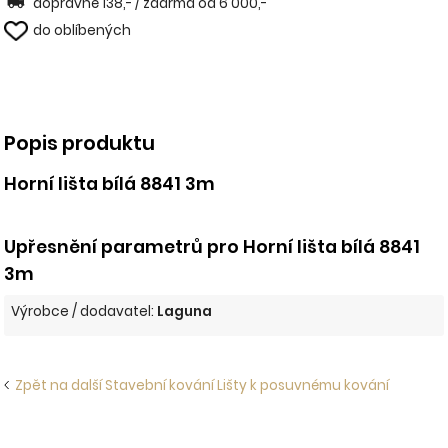
dopravné 138,- / zdarma od 6 000,-
do oblíbených
Popis produktu
Horní lišta bílá 8841 3m
Upřesnění parametrů pro Horní lišta bílá 8841
3m
Výrobce / dodavatel:
Laguna
Zpět na další Stavební kování Lišty k posuvnému kování