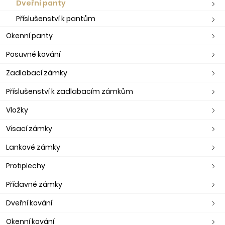
Dveřní panty
Příslušenství k pantům
Okenní panty
Posuvné kování
Zadlabací zámky
Příslušenství k zadlabacím zámkům
Vložky
Visací zámky
Lankové zámky
Protiplechy
Přídavné zámky
Dveřní kování
Okenní kování