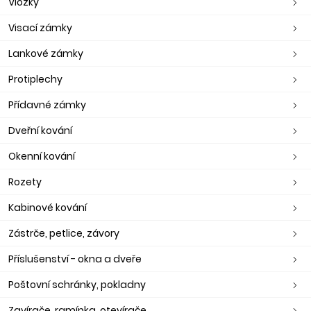
Vložky
Visací zámky
Lankové zámky
Protiplechy
Přídavné zámky
Dveřní kování
Okenní kování
Rozety
Kabinové kování
Zástrče, petlice, závory
Příslušenství - okna a dveře
Poštovní schránky, pokladny
Zavírače, ramínka, otevírače