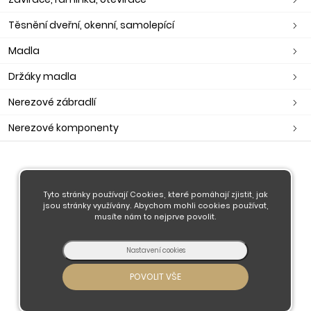
Těsnění dveřní, okenní, samolepící
Madla
Držáky madla
Nerezové zábradlí
Nerezové komponenty
O nás
Obchodní podmínky
Tyto stránky používají Cookies, které pomáhají zjistit, jak
jsou stránky využívány. Abychom mohli cookies používat,
Doprava a platba
musíte nám to nejprve povolit.
Kontaktujte nás