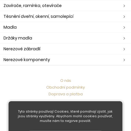
Zavírače, ramínka, otevírače
Těsnění dveřní, okenní, samolepící
Madla
Držáky madla
Nerezové zábradlí
Nerezové komponenty
O nás
Obchodní podmínky
Doprava a platba
Kontaktujte nás
Tyto stránky používají Cookies, které pomáhají zjistit, jak
jsou stránky využívány. Abychom mohli cookies používat,
musíte nám to nejprve povolit.