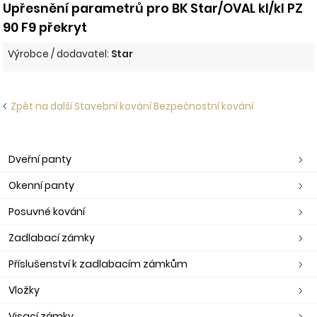
Upřesnění parametrů pro BK Star/OVAL kl/kl PZ
90 F9 překryt
Výrobce / dodavatel:
Star
Zpět na další Stavební kování Bezpečnostní kování
Dveřní panty
Okenní panty
Posuvné kování
Zadlabací zámky
Příslušenství k zadlabacím zámkům
Vložky
Visací zámky