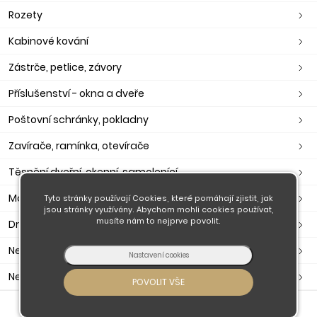
Rozety
Kabinové kování
Zástrče, petlice, závory
Příslušenství - okna a dveře
Poštovní schránky, pokladny
Zavírače, ramínka, otevírače
Těsnění dveřní, okenní, samolepící
Madla
Tyto stránky používají Cookies, které pomáhají zjistit, jak
jsou stránky využívány. Abychom mohli cookies používat,
musíte nám to nejprve povolit.
Držáky madla
Nerezové zábradlí
Nerezové komponenty