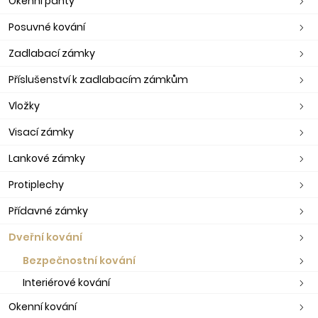
Okenní panty
Posuvné kování
Zadlabací zámky
Příslušenství k zadlabacím zámkům
Vložky
Visací zámky
Lankové zámky
Protiplechy
Přídavné zámky
Dveřní kování
Bezpečnostní kování
Interiérové kování
Okenní kování