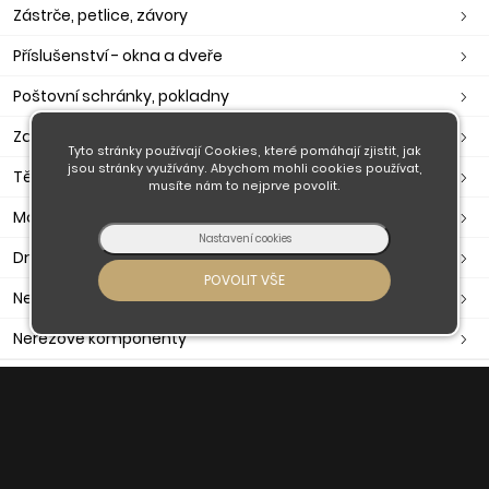
Zástrče, petlice, závory
Příslušenství - okna a dveře
Poštovní schránky, pokladny
Zavírače, ramínka, otevírače
Tyto stránky používají Cookies, které pomáhají zjistit, jak
jsou stránky využívány. Abychom mohli cookies používat,
Těsnění dveřní, okenní, samolepící
musíte nám to nejprve povolit.
Madla
Držáky madla
Nerezové zábradlí
Nerezové komponenty
O nás
Obchodní podmínky
Doprava a platba