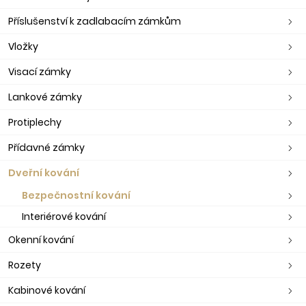
Příslušenství k zadlabacím zámkům
Vložky
Visací zámky
Lankové zámky
Protiplechy
Přídavné zámky
Dveřní kování
Bezpečnostní kování
Interiérové kování
Okenní kování
Rozety
Kabinové kování