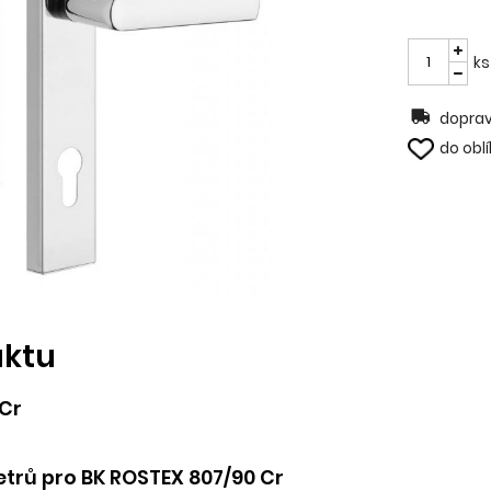
ks
doprav
do obl
uktu
 Cr
trů pro BK ROSTEX 807/90 Cr