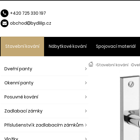
+420 725 330 197
obchod
b
ydlilip.cz
Stavební kování
Nábytkové kování
Spojovací materiál
›
Stavební kování
›
Dveř
Dveřní panty
Okenní panty
Posuvné kování
Zadlabací zámky
Příslušenství k zadlabacím zámkům
Vložky