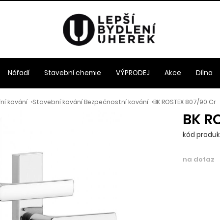
Nářadí
Stavební chemie
VÝPRODEJ
Akce
Dílna
ní kování
›
Stavební kování Bezpečnostní kování
›
BK ROSTEX 807/90 Cr
BK RO
kód produkt
na dotaz