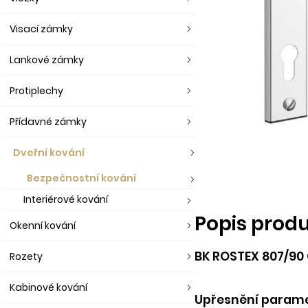
Visací zámky
Lankové zámky
Protiplechy
Přídavné zámky
Dveřní kování
Bezpečnostní kování
Interiérové kování
Popis prod
Okenní kování
BK ROSTEX 807/90
Rozety
Kabinové kování
Upřesnění parame