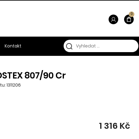
0
Kontakt
STEX 807/90 Cr
u: 1311206
1 316 Kč