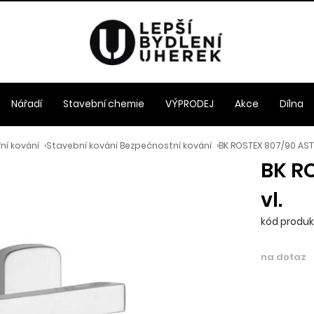
Nářadí
Stavební chemie
VÝPRODEJ
Akce
Dílna
ní kování
›
Stavební kování Bezpečnostní kování
›
BK ROSTEX 807/90 ASTR
BK R
vl.
kód produkt
na dotaz