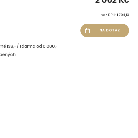
bez DPH: 1 704,13
né 138,- / zdarma od 6 000,-
íbených