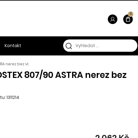
0
Kontakt
A nerez bez vl.
OSTEX 807/90 ASTRA nerez bez
u: 1311214
2 062 Kč