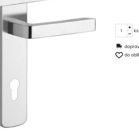
ks
doprav
do obl