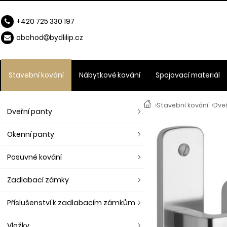
+420 725 330 197
obchod
b
ydlilip.cz
Stavební kování
Nábytkové kování
Spojovací materiál
›
Stavební kování
›
Dveř
Dveřní panty
Okenní panty
Posuvné kování
Zadlabací zámky
Příslušenství k zadlabacím zámkům
Vložky