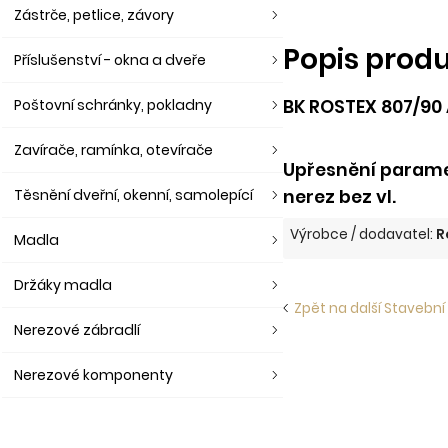
Zástrče, petlice, závory
Popis prod
Příslušenství - okna a dveře
BK ROSTEX 807/90 
Poštovní schránky, pokladny
Zavírače, ramínka, otevírače
Upřesnění parame
nerez bez vl.
Těsnění dveřní, okenní, samolepící
Výrobce / dodavatel:
R
Madla
Držáky madla
Zpět na další Stavební
Nerezové zábradlí
Nerezové komponenty