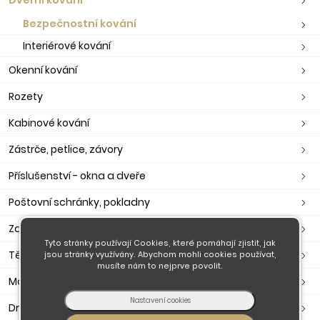
Bezpečnostní kování
Interiérové kování
Okenní kování
Rozety
Kabinové kování
Zástrče, petlice, závory
Příslušenství - okna a dveře
Poštovní schránky, pokladny
Zavírače, ramínka, otevírače
Tyto stránky používají Cookies, které pomáhají zjistit, jak
Těsnění dveřní, okenní, samolepící
jsou stránky využívány. Abychom mohli cookies používat,
musíte nám to nejprve povolit.
Madla
Držáky madla