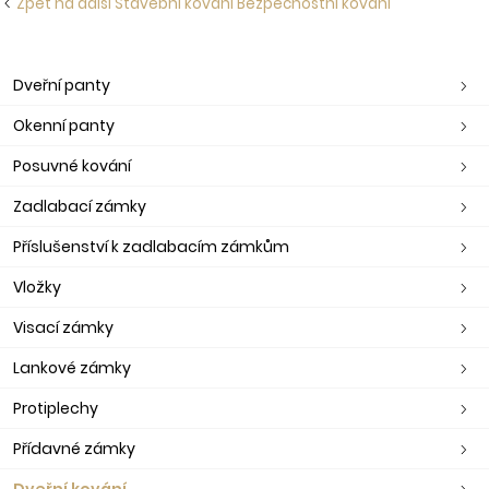
Zpět na další Stavební kování Bezpečnostní kování
Dveřní panty
Okenní panty
Posuvné kování
Zadlabací zámky
Příslušenství k zadlabacím zámkům
Vložky
Visací zámky
Lankové zámky
Protiplechy
Přídavné zámky
Dveřní kování