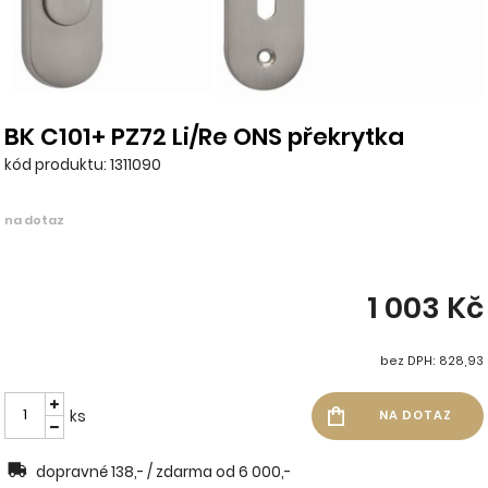
BK C101+ PZ72 Li/Re ONS překrytka
kód produktu: 1311090
na dotaz
1 003 Kč
bez DPH: 828,93
ks
dopravné 138,- / zdarma od 6 000,-