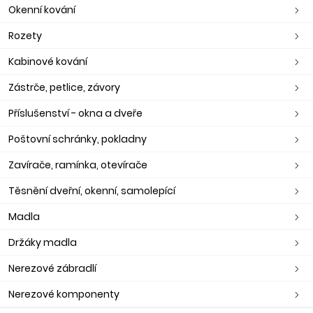
Okenní kování
Rozety
Kabinové kování
Zástrče, petlice, závory
Příslušenství - okna a dveře
Poštovní schránky, pokladny
Zavírače, ramínka, otevírače
Těsnění dveřní, okenní, samolepící
Madla
Držáky madla
Nerezové zábradlí
Nerezové komponenty