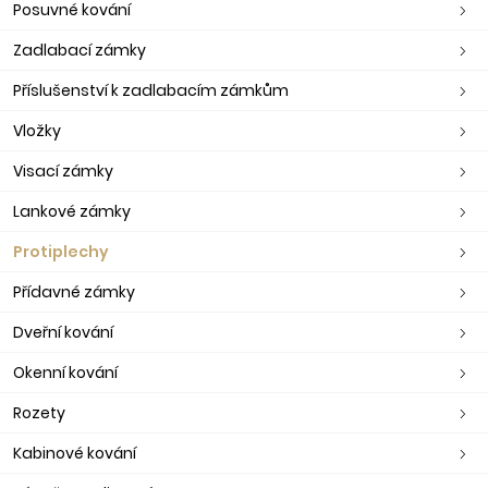
Posuvné kování
Zadlabací zámky
Příslušenství k zadlabacím zámkům
Vložky
Visací zámky
Lankové zámky
Protiplechy
Přídavné zámky
Dveřní kování
Okenní kování
Rozety
Kabinové kování