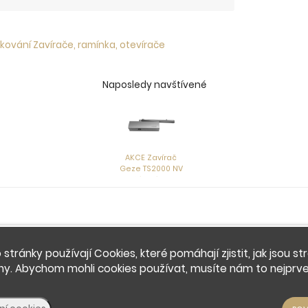
kování Zavírače, ramínka, otevírače
Naposledy navštívené
AKCE Zavírač
Geze TS2000 NV
stříbrný bez
ramínka
 stránky používají Cookies, které pomáhají zjistit, jak jsou st
ny. Abychom mohli cookies používat, musíte nám to nejprve 
© 2026 - Developed by
Insion
s.r.o. &
PMH
Liberec