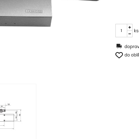
ks
doprav
do obl