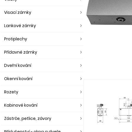
Visací zámky
Lankové zámky
Protiplechy
Přídavné zámky
Dveřní kování
Okenní kování
Rozety
Kabinové kování
Zástrče, petlice, závory
Příslušenství - okna a dveře