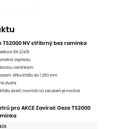
uktu
e TS2000 NV stříbrný bez ramínka
 velikost EN 2/4/5
avitelná zepředu
 dorazu ramínkem
razem, šířka křídla do 1 250 mm
sné dveře
křídlo dveří, montáž na zárubeň je možná
trů pro AKCE Zavírač Geze TS2000
amínka
EZE