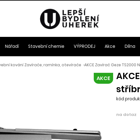
Nářadí
Stavební chemie
VÝPRODEJ
Akce
Dílna
ební kování Zavírače, ramínka, otevírače
›
AKCE Zavírač Geze TS2000 N
AKCE
AKCE
stříb
kód produk
na dotaz