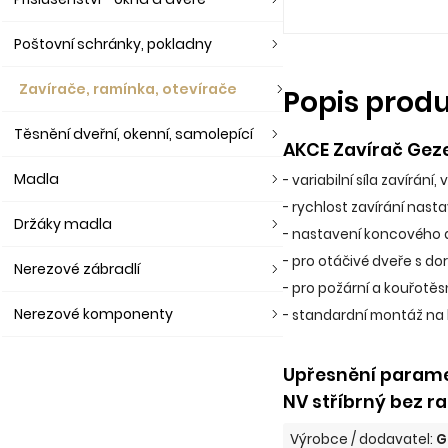
Poštovní schránky, pokladny
Zavírače, ramínka, otevírače
Popis prod
Těsnění dveřní, okenní, samolepící
AKCE Zavírač Gez
Madla
- variabilní síla zavírání,
- rychlost zavírání nast
Držáky madla
- nastavení koncového
- pro otáčivé dveře s do
Nerezové zábradlí
- pro požární a kouřotě
Nerezové komponenty
- standardní montáž na 
Upřesnění parame
NV stříbrný bez r
Výrobce / dodavatel:
G