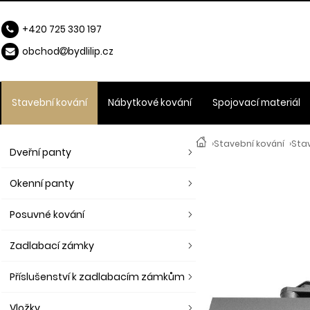
+420 725 330 197
obchod
b
ydlilip.cz
Stavební kování
Nábytkové kování
Spojovací materiál
›
Stavební kování
›
Stav
Dveřní panty
Okenní panty
Posuvné kování
Zadlabací zámky
Příslušenství k zadlabacím zámkům
Vložky