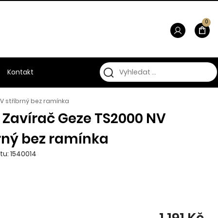
0
Kontakt
V stříbrný bez ramínka
 Zavírač Geze TS2000 NV
rný bez ramínka
tu: 1540014
1 191 Kč