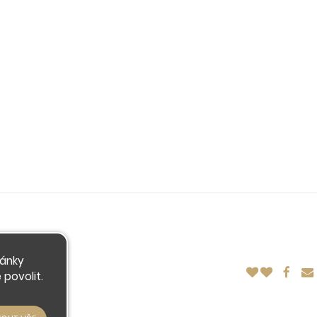
ránky
povolit.