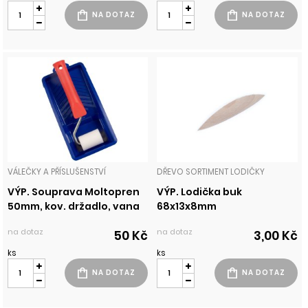
VÁLEČKY A PŘÍSLUŠENSTVÍ
DŘEVO SORTIMENT LODIČKY
VÝP. Souprava Moltopren
VÝP. Lodička buk
50mm, kov. držadlo, vana
68x13x8mm
na dotaz
na dotaz
50 Kč
3,00 Kč
ks
ks