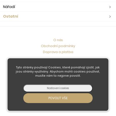
Nářadí
Ostatní
O nás
Obchodní podmínky
Doprava a platba
Kontaktujte nás
Tyto stránky používají Cookies, které pomáhají zjistit, jak
jsou stránky využívány. Abychom mohli cookies používat,
musíte nám to nejprve povolit.
© 2026 - Developed by
Insion
s.r.o. &
PMH
Liberec