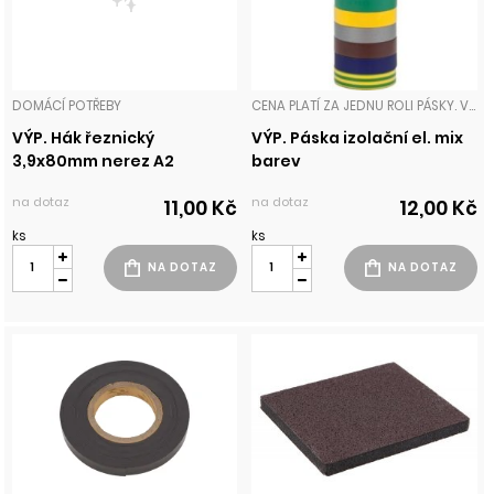
DOMÁCÍ POTŘEBY
CENA PLATÍ ZA JEDNU ROLI PÁSKY. V PŘÍPADĚ POŽADAVKU BARVY NAPIŠTE DO POZNÁMKY PŘI OBJEDNÁVCE. PÁSKY
VÝP. Hák řeznický
VÝP. Páska izolační el. mix
3,9x80mm nerez A2
barev
na dotaz
na dotaz
11,00 Kč
12,00 Kč
ks
ks