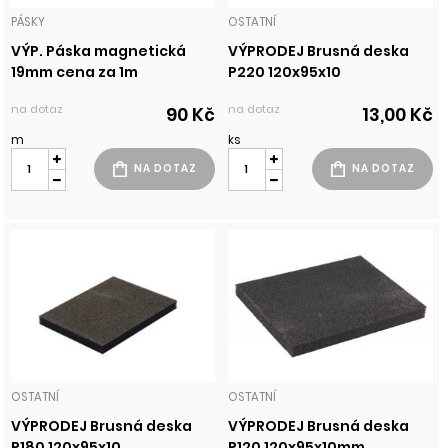
PÁSKY
OSTATNÍ
VÝP. Páska magnetická
VÝPRODEJ Brusná deska
19mm cena za 1m
P220 120x95x10
na dotaz
na dotaz
90 Kč
13,00 Kč
m
ks
OSTATNÍ
OSTATNÍ
VÝPRODEJ Brusná deska
VÝPRODEJ Brusná deska
P180 120x95x10
P120 120x95x10mm