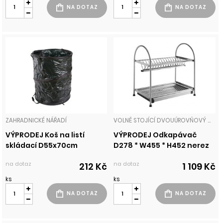
ZAHRADNICKÉ NÁŘADÍ
VOLNĚ STOJÍCÍ DVOUÚROVŇOVÝ ODKAPÁVAČ KUCHYŇSKÉ VYBAVENÍ
VÝPRODEJ Koš na listí
VÝPRODEJ Odkapávač
skládací D55x70cm
D278 * W455 * H452 nerez
na dotaz
na dotaz
212 Kč
1 109 Kč
ks
ks