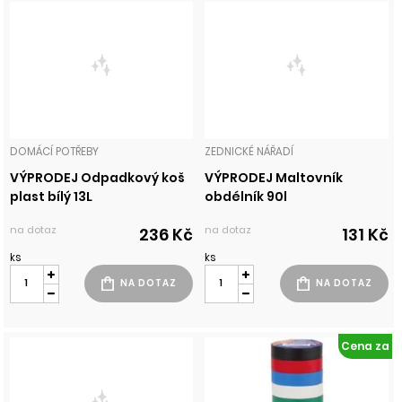
DOMÁCÍ POTŘEBY
ZEDNICKÉ NÁŘADÍ
VÝPRODEJ Odpadkový koš
VÝPRODEJ Maltovník
plast bílý 13L
obdélník 90l
na dotaz
na dotaz
236 Kč
131 Kč
ks
ks
Cena za
1 ks