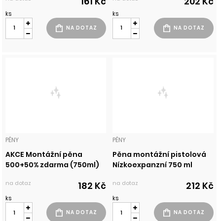
161 Kč
202 Kč
ks
ks
PĚNY
PĚNY
AKCE Montážní pěna
Pěna montážní pistolová
500+50% zdarma (750ml)
Nízkoexpanzní 750 ml
na dotaz
na dotaz
182 Kč
212 Kč
ks
ks