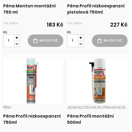
Pěna Monton montážní
Pěna Profil nízkoexpanzní
750 ml
pistolová 750ml
na dotaz
na dotaz
183 Kč
227 Kč
ks
ks
PĚNY
JEDNOSLOŽKOVÁ ROZPÍNAVÁ MONTÁŽNÍ PĚNA PŘIPRAVENA K OKAMŽITÉMU POUŽITÍ PROSTŘEDNICTVÍM TRUBIČKOVÉHO APLIKÁTORU. VYROBENA Z VYSOCE KVALITNÍCH SUROVIN, VHODNÁ I K PROFESIONÁLNÍMU POUŽITÍ. PĚNY
Pěna Profil nízkoexpanzní
Pěna Profil montážní
750ml
500ml