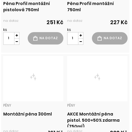
Pěna Profil montážní
Pěna Profil montážní
pistolová 750ml
750ml
na dotaz
na dotaz
251 Kč
227 Kč
ks
ks
PĚNY
PĚNY
Montážní pěna 300ml
AKCE Montážní pěna
pistol. 500+50% zdarma
(750ml)
na dotaz
na dotaz