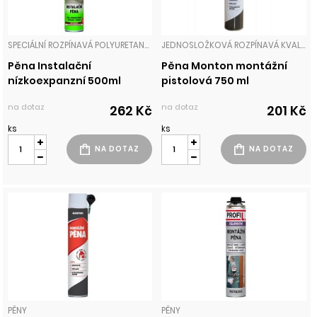
SPECIÁLNÍ ROZPÍNAVÁ POLYURETANOVÁ PĚNA URČENÁ K VYPLŇOVÁNÍ STAVEBNÍCH SPÁR S NÁROKY NA VYSOKOU VYDATNOST PĚNY A PŘESNOST APLIKACE. DÍKY UNIKÁTNÍMU SOUDAL MEGA ADAPTÉRU DISPONUJE VYSOKOU EFEKTIVNÍ VYDATNOSTÍ AŽ +75 % PROTI BĚŽNÝM PU PĚNÁM. V PRŮBĚHU VYTVRZ PĚNY
JEDNOSLOŽKOVÁ ROZPÍNAVÁ KVALITNÍ POYURETANOVÁ PĚNA SE ZVÝŠENOU VYDATNOSTÍ PĚNY
Pěna Instalační
Pěna Monton montážní
nízkoexpanzní 500ml
pistolová 750 ml
na dotaz
na dotaz
262 Kč
201 Kč
ks
ks
PĚNY
PĚNY