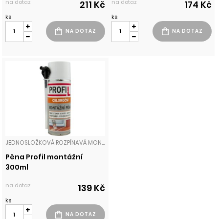
na dotaz
na dotaz
211 Kč
174 Kč
ks
ks
JEDNOSLOŽKOVÁ ROZPÍNAVÁ MONTÁŽNÍ PĚNA PŘIPRAVENA K OKAMŽITÉMU POUŽITÍ PROSTŘEDNICTVÍM TRUBIČKOVÉHO APLIKÁTORU. VYROBENA Z VYSOCE KVALITNÍCH SUROVIN, VHODNÁ I K PROFESIONÁLNÍMU POUŽITÍ. PĚNY
Pěna Profil montážní
300ml
na dotaz
139 Kč
ks