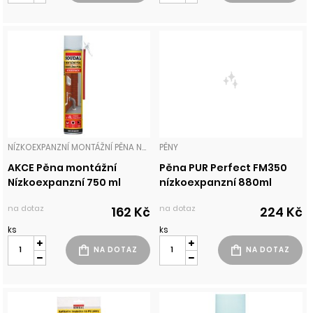
NÍZKOEXPANZNÍ MONTÁŽNÍ PĚNA NA BÁZI POLYURETANU SE ZVÝŠENOU VYDATNOSTÍ AŽ 45 LITRŮ Z DÓZY 750 ML. PĚNY
PĚNY
AKCE Pěna montážní
Pěna PUR Perfect FM350
Nízkoexpanzní 750 ml
nízkoexpanzní 880ml
na dotaz
na dotaz
162 Kč
224 Kč
ks
ks