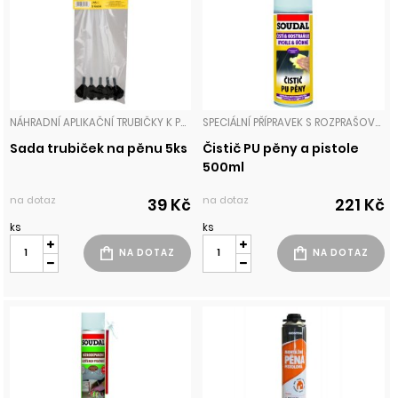
NÁHRADNÍ APLIKAČNÍ TRUBIČKY K POLYURETANOVÝM PĚNÁM. PĚNY
SPECIÁLNÍ PŘÍPRAVEK S ROZPRAŠOVAČEM PRO ČIŠTĚNÍ TRUBIČKOVÉHO APLIKÁTORU, VENTILU LÁHVE POLYURETANOVÉ PĚNY, NEBO ODSTRAŇOVÁNÍ NEVYTVRZENÉ PĚNY Z OKOLÍ PRACOVNÍ PLOCHY. PĚNY
Sada trubiček na pěnu 5ks
Čistič PU pěny a pistole
500ml
na dotaz
na dotaz
39 Kč
221 Kč
ks
ks