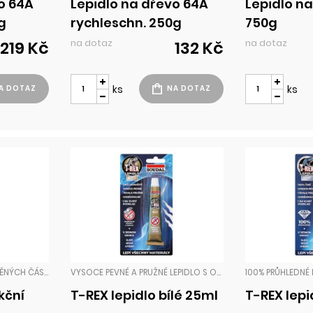
o 64A
Lepidlo na dřevo 64A
Lepidlo n
g
rychleschn. 250g
750g
na dotaz
na dotaz
219 Kč
132 Kč
ks
ks
KONSTRUKČNÍ LEPENÍ DŘEVĚNÝCH ČÁSTÍ, DŘEVĚNÝCH KONSTRUKČNÍCH PRVKŮ A NÁBYTKU, LEPENÍ MNOHA DALŠÍCH DRUHŮ MATERIÁLŮ JAKO CIHLY, BETON, KOVY, GUMA, POLYSTYREN, PĚNOVÉ HMOTY ATD. VÝROBA OKENNÍCH A DVEŘNÍCH RÁMŮ, VÝROBA VRSTVENÝCH PANELŮ. NESTÉKAVÉ KONSTRUKČNÍ LEPIDLA
VYSOCE PEVNÉ A PRUŽNÉ LEPIDLO S OKAMŽITOU FIXACÍ LEPENÝCH ČÁSTÍ. LEPIDLO NA BÁZI HYBRIDNÍCH POLYMERŮ S VÝBORNOU PŘILNAVOSTÍ K VĚTŠINĚ PODKLADŮ. VYTVÁŘÍ VYSOCE PEVNÝ A TRVALE PRUŽNÝ SPOJ S NOSNOSTÍ AŽ 35 KG/CM². V PRAKTICKÉM BALENÍ 25ML. LEPIDLA
kční
T-REX lepidlo bílé 25ml
T-REX lepi