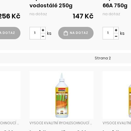
vodostálé 250g
66A 750g
na dotaz
na dotaz
256 Kč
147 Kč
ks
ks
Strana 2
VYSOCE KVALITNÍ RYCHLESCHNOUCÍ DISPERZNÍ LEPIDLO PRO LEPENÍ V INTERIÉRU, PO ZASCHNUTÍ PRŮHLEDNÉ SE ZAŘAZENÍM V TŘÍDĚ ODOLNOSTI VŮČI PŮSOBENÍ VLHKOSTI D2 (ČSN EN 204).LEPENÍ VÝROBKŮ ZE DŘEVA, PŘEKLIŽKY, DŘEVOTŘÍSKY APOD. S NÁROKY NA VYSOKOU RYCHLOST TUHNUT LEPIDLA
VYSOCE KVALITNÍ RYCHLESCHNOUCÍ DISPERZNÍ LEPIDLO PRO LEPENÍ V INTERIÉRU, PO ZASCHNUTÍ PRŮHLEDNÉ SE ZAŘAZENÍM V TŘÍDĚ ODOLNOSTI VŮČI PŮSOBENÍ VLHKOSTI D2 (ČSN EN 204).LEPENÍ VÝROBKŮ ZE DŘEVA, PŘEKLIŽKY, DŘEVOTŘÍSKY APOD. S NÁROKY NA VYSOKOU RYCHLOST TUHNUT LEPIDLA