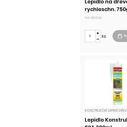
Lepidlo na dřev
rychleschn. 750
na dotaz
ks
Lepidlo Konstru