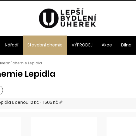
Nářadí
Stavební chemie
VÝPRODEJ
Akce
Dílna
avební chemie Lepidla
hemie Lepidla
epidla
s cenou
12 Kč - 1 505 Kč