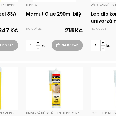
DVOUSLOŽKOVÁ HMOTA „PLASTICKÝ KOV“ VYTVÁŘÍ PO VYTVRZENÍ MATERIÁL, KTERÝ VÝBORNĚ PŘILNE K PODKLADŮM JAKO ŽELEZO, HLINÍK, OCEL (VČETNĚ NEREZU), MĚĎ, DŘEVO, PLASTY (KROMĚ PP A PE), PORCELÁN, KERAMIKA, SKLO, KÁMEN, BETON APOD. LZE OPRACOVÁVAT JAKO BĚŽNÉ KOVY. LEPIDLA
LEPIDLA
eel 83A
Mamut Glue 290ml bílý
Lepidlo ko
univerzál
na dotaz
na dotaz
347 Kč
218 Kč
ks
ks
LEPÍ BĚHEM NĚKOLIKA SEKUND VĚTŠINU MATERIÁLŮ JAKO PORCELÁN, SKLO, GUMU, KOVY, VĚTŠINU PLASTŮ, ATD. VHODNÉ PRO BĚŽNÉ RYCHLÉ OPRAVY V DOMÁCNOSTI I PRO PRŮMYSLOVÉ POUŽITÍ. VYSOCE KVALITNÍ SEKUNDOVÉ LEPIDLO S VELMI RYCHLÝM TUHNUTÍM A VYSOKOU LEPICÍ SILOU. LEP LEPIDLA
UNIVERZÁLNĚ POUŽITELNÉ LEPIDLO NA BÁZI SYNTETICKÉHO KAUČUKU NAHRAZUJÍCÍ TRADIČNÍ SPOJOVÁNÍ ŠROUBY, HŘEBÍKY NEBO NÝTY. VÝBORNĚ PŘILNE NA VĚTŠINU STAVEBNÍCH PODKLADŮ, RYCHLE VYTVRZUJE A JE VODOVZDORNÉ. DÍKY VYSOKÉ POČÁTEČNÍ PŘILNAVOSTI UMOŽŇUJE LEPENÍ BEZ N LEPIDLA