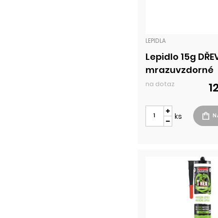
LEPIDLA
Lepidlo 15g DŘE
mrazuvzdorné
na dotaz
1
ks