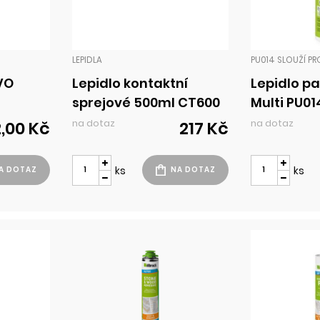
LEPIDLA
VO
Lepidlo kontaktní
Lepidlo pa
sprejové 500ml CT600
Multi PU01
na dotaz
na dotaz
2,00 Kč
217 Kč
ks
ks