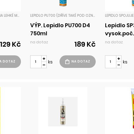
T-REX MONTÁŽNÍ LEPIDLO NA LEHKÉ MATERIÁLY JE PRVNÍ VYSOCE PEVNÉ LEPIDLO S VLÁKNY VYROBENÉ Z 80% Z RECYKLOVANÝCH SUROVIN. TOTO 100% SILNÉ LEPIDLO JE VHODNÉ PRO SPOJE SE ZATÍŽENÍM DO 125 KG/M². IDEÁLNÍ PRO LEHKÉ MATERIÁLY, JAKO SOKLOVÉ LIŠTY, DEKORATIVNÍ PR LEPIDLA
LEPIDLO PU700 (DŘÍVE TAKÉ POD OZNAČENÍM PU108) JE VYSOKOPEVNOSTNÍ LEPIDLO NA BÁZI MODIFIKOVANÉHO POLYURETANU, URČENÉ PRO POUŽITÍ VE STAVEBNICTVÍ A DŘEVOPRŮMYSLU. LEPIDLA
VÝP. Lepidlo PU700 D4
Lepidlo S
750ml
vysok.poč
na dotaz
na dotaz
129 Kč
189 Kč
ks
ks