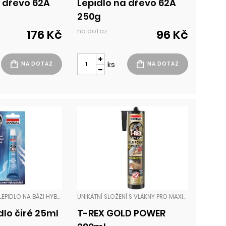
a dřevo 62A
Lepidlo na dřevo 62A
250g
na dotaz
176 Kč
96 Kč
ks
100% PRŮHLEDNÉ LEPIDLO NA BÁZI HYBRIDNÍCH POLYMERŮ S VÝBORNOU PŘILNAVOSTÍ NA VĚTŠINU SAVÝCH I NESAVÝCH PODKLADŮ. LEPIDLO A TMEL V JEDNOM. VYTVÁŘÍ NEVIDITELNÝ SPOJ. PO VYTVRZENÍ JE TRVALE PRUŽNÉ A PEVNÉ. V PRAKTICKÉM BALENÍ 25ML. LEPIDLA
UNIKÁTNÍ SLOŽENÍ S VLÁKNY PRO MAXIMÁLNÍ PEVNOST SPOJE! NEJSILNĚJŠÍ LEPIDLO NA TRHU! VYSOKOPEVNOSTNÍ LEPIDLO S EXTRÉMNÍ OKAMŽITOU PEVNOSTÍ SPOJE. VYTVÁŘÍ VYSOCE PEVNÝ, PRUŽNÝ A VODOTĚSNÝ SPOJ. PŘILNE I NA VLHKÉ POVRCHY. VLÁKNY ZESÍLENÁ RECEPTURA LEPIDLA LEPIDLA
dlo čiré 25ml
T-REX GOLD POWER