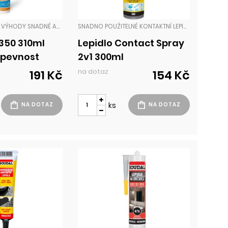
LEPIDLO SPOJUJE VÝHODY SNADNÉ APLIKACE JEDNOKOMPONENTNÍHO LEPIDLA A OKAMŽITÉ PEVNOSTI SPOJE, KTERÁ JE DOSAŽENA VELMI DOBROU VNITŘNÍ SOUDRŽNOSTÍ LEPIDLA. LEPIDLA
SNADNO POUŽITELNÉ KONTAKTNÍ LEPIDLO V AEROSOLOVÉM BALENÍ. LEPIDLO 2V1 NA BÁZI SYNTETICKÉHO KAUČUKU VHODNÉ PRO DOČASNÉ I PERMANENTNÍ SPOJE. LEPIDLA
P350 310ml
Lepidlo Contact Spray
.pevnost
2v1 300ml
na dotaz
191 Kč
154 Kč
ks