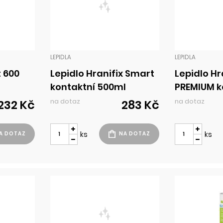
LEPIDLA
LEPIDLA
t 600
Lepidlo Hranifix Smart
Lepidlo Hr
kontaktní 500ml
PREMIUM k
areosol
500ml spr
na dotaz
na dotaz
232 Kč
283 Kč
ks
ks