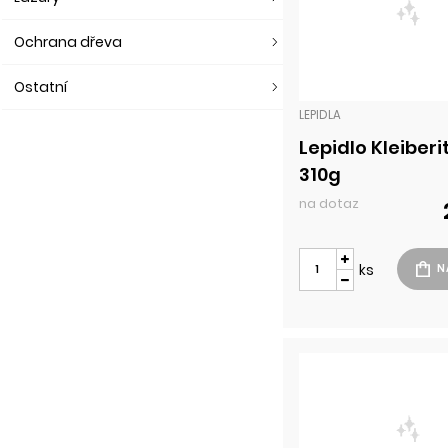
Ochrana dřeva
Ostatní
LEPIDLA
Lepidlo Kleiberi
310g
na dotaz
ks