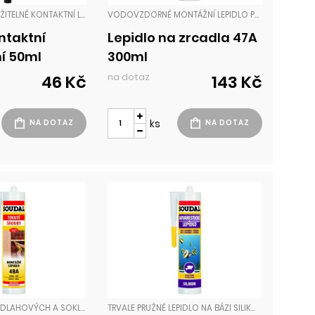
VŠESTRANNĚ POUŽITELNÉ KONTAKTNÍ LEPIDLO URČENÉ PRO LEPENÍ SAVÝCH I NESAVÝCH MATERIÁLŮ. VYZNAČUJE SE VYSOKOU PEVNOSTÍ SPOJE, JE RYCHLESCHNOUCÍ, VHODNÉ K PROFESIONÁLNÍMU VYUŽITÍ. LEPIDLA
VODOVZDORNÉ MONTÁŽNÍ LEPIDLO PRO LEPENÍ ZRCADEL NEBO SKLENĚNÝCH PRVKŮ NA BĚŽNÉ STAVEBNÍ POVRCHY MIMO PE, PP A PTFE. MÁ VÝBORNOU PŘILNAVOST NA VĚTŠINU MATERIÁLŮ, NEVYŽADUJE ZVLÁŠTNÍ PŘÍPRAVU PODKLADU, NENARUŠUJE REFLEXNÍ VRSTVU ZRCADEL. LEPIDLA
ntaktní
Lepidlo na zrcadla 47A
ní 50ml
300ml
na dotaz
46 Kč
143 Kč
ks
RYCHLÉ LEPENÍ PODLAHOVÝCH A SOKLOVÝCH LIŠT, PARAPETŮ, DŘEVĚNÝCH SCHODNIC A PRAHŮ, OBKLADOVÝCH PANELŮ A DEKORATIVNÍCH PRVKŮ Z RŮZNÝCH MATERIÁLŮ, NA VEŠKERÉ PORÉZNÍ I NEPORÉZNÍ MATERIÁLY. VYSOCE KVALITNÍ NEOPRENOVÉ MONTÁŽNÍ LEPIDLO NAHRAZUJÍCÍ HŘEBÍKY A ŠRO LEPIDLA
TRVALE PRUŽNÉ LEPIDLO NA BÁZI SILIKONU S VYNIKAJÍCÍ PŘILNAVOSTÍ KE SKLU. PO VYTVRZENÍ JE DOKONALE NEUTRÁLNÍ A NETOXICKÉ, NENÍ ŠKODLIVÉ VŮČI ZVÍŘATŮM ANI ROSTLINÁM. ODOLÁVÁ DLOUHODOBÉMU PŮSOBENÍ VODY I UV ZÁŘENÍ. JE VODOTĚSNÉ, NELZE HO PŘETÍRAT. LEPIDLA