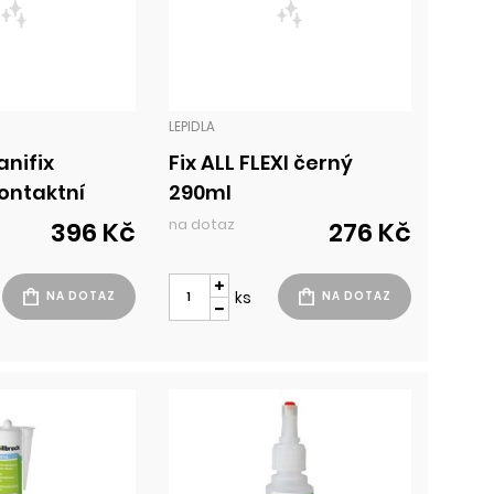
LEPIDLA
anifix
Fix ALL FLEXI černý
ontaktní
290ml
ej
na dotaz
396 Kč
276 Kč
ks