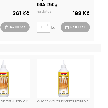
66A 250g
na dotaz
361 Kč
193 Kč
ks
VYSOCE KVALITNÍ DISPERZNÍ LEPIDLO PRO LEPENÍ V INTERIÉRU, PO ZASCHNUTÍ POLOPRŮHLEDNÉ SE ZAŘAZENÍM V TŘÍDĚ ODOLNOSTI VŮČI PŮSOBENÍ VLHKOSTI D2 (ČSN EN 204). LEPENÍ VÝROBKŮ ZE DŘEVA, DŘEVOTŘÍSKY, PAPÍRU A LEPENKY. KONSTRUKČNÍ LEPENÍ NÁBYTKU A VÝROBKŮ PŘEVÁŽ LEPIDLA
VYSOCE KVALITNÍ DISPERZNÍ LEPIDLO PRO LEPENÍ V INTERIÉRU, PO ZASCHNUTÍ POLOPRŮHLEDNÉ SE ZAŘAZENÍM V TŘÍDĚ ODOLNOSTI VŮČI PŮSOBENÍ VLHKOSTI D2 (ČSN EN 204). LEPENÍ VÝROBKŮ ZE DŘEVA, DŘEVOTŘÍSKY, PAPÍRU A LEPENKY. KONSTRUKČNÍ LEPENÍ NÁBYTKU A VÝROBKŮ PŘEVÁŽ LEPIDLA