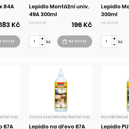
x 84A
Lepidlo Montážní univ.
Lepidlo M
49A 300ml
300ml
na dotaz
na dotaz
183 Kč
196 Kč
ks
ks
VYSOCE KVALITNÍ KONSTRUKČNÍ VODOSTÁLÉ LEPIDLO PRO TRUHLÁŘE A TESAŘE S VELMI RYCHLOU DOBOU TUHNUTÍ A PEVNOSTÍ SPOJE.KONSTRUKČNÍ LEPENÍ DŘEVĚNÝCH PRVKŮ VE STAVEBNICTVÍ A PRŮMYSLU. LEPENÍ SPOJŮ ZAHRADNÍHO NÁBYTKU, KUCHYŇSKÝCH LINEK, DŘEVĚNÝCH SCHODIŠŤ, EUROO LEPIDLA
VYSOCE KVALITNÍ KONSTRUKČNÍ VODOSTÁLÉ LEPIDLO PRO TRUHLÁŘE A TESAŘE S VELMI RYCHLOU DOBOU TUHNUTÍ A PEVNOSTÍ SPOJE.KONSTRUKČNÍ LEPENÍ DŘEVĚNÝCH PRVKŮ VE STAVEBNICTVÍ A PRŮMYSLU. LEPENÍ SPOJŮ ZAHRADNÍHO NÁBYTKU, KUCHYŇSKÝCH LINEK, DŘEVĚNÝCH SCHODIŠŤ, EUROO LEPIDLA
o 67A
Lepidlo na dřevo 67A
Lepidlo P