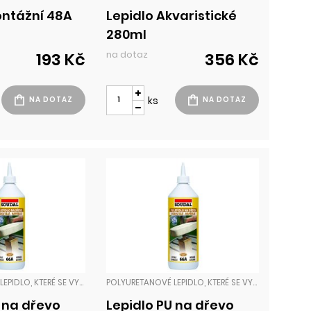
ontážní 48A
Lepidlo Akvaristické
280ml
na dotaz
193 Kč
356 Kč
ks
POLYURETANOVÉ LEPIDLO, KTERÉ SE VYZNAČUJE KRÁTKOU DOBOU SCHNUTÍ, VELMI VYSOKOU LEPICÍ SILOU A NEJVYŠŠÍ TŘÍDOU VODOVZDORNOSTI D4 (ČSN EN 204). MÁ VYPLŇOVACÍ SCHOPNOSTI - NAPĚŇUJE, VYZNAČUJE SE VYSOKOU ADHEZNÍ SILOU. LZE POUŽÍT NA VLHKÉ DŘEVO. ZATÍŽENÍM ČI LEPIDLA
POLYURETANOVÉ LEPIDLO, KTERÉ SE VYZNAČUJE KRÁTKOU DOBOU SCHNUTÍ, VELMI VYSOKOU LEPICÍ SILOU A NEJVYŠŠÍ TŘÍDOU VODOVZDORNOSTI D4 (ČSN EN 204). MÁ VYPLŇOVACÍ SCHOPNOSTI - NAPĚŇUJE, VYZNAČUJE SE VYSOKOU ADHEZNÍ SILOU. LZE POUŽÍT NA VLHKÉ DŘEVO. ZATÍŽENÍM ČI LEPIDLA
U na dřevo
Lepidlo PU na dřevo