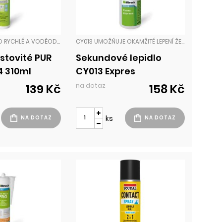
PU014 SLOUŽÍ PRO RYCHLÉ A VODĚODOLNÉ SLEPENÍ RŮZNÝCH TYPŮ PODKLADNÍCH PLOCH, JAKO JSOU NAPŘ. KÁMEN, CIHLY, BETON, PÓROBETON, VÁPENOPÍSKOVÉ CIHLY, KOVY, PVC, EPS, MINERÁLNÍ VATA, OSB DESKY, DŘEVOTŘÍSKA A DŘEVO. LEPIDLA
CY013 UMOŽŇUJE OKAMŽITÉ LEPENÍ ŽELEZA BAREVNÝCH KOVŮ, SYNTETICKÝCH MATERIÁLŮ A ELASTOMERŮ (EPDM, NBR, SBR, ABR ATD.). LEPIDLA
stovité PUR
Sekundové lepidlo
4 310ml
CY013 Expres
na dotaz
139 Kč
158 Kč
ks