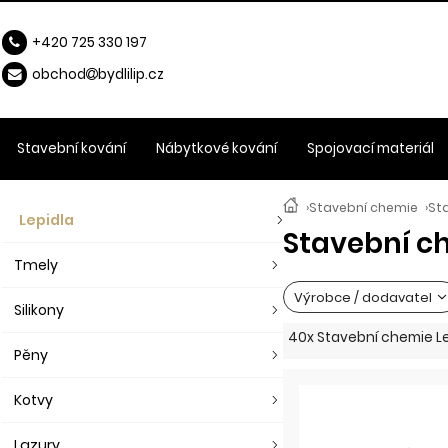
+420 725 330 197
obchod
b
ydlilip.cz
Stavební kování
Nábytkové kování
Spojovací materiál
›
Stavební chemie
›
St
Lepidla
Stavební c
Tmely
Výrobce / dodavatel
Silikony
40x Stavební chemie L
Pěny
Kotvy
Lazury