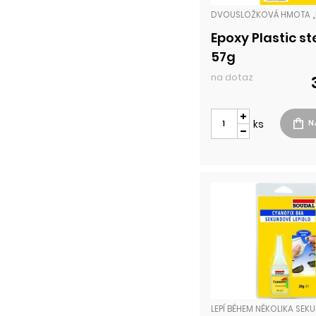
Epoxy Plastic st
57g
na dotaz
ks